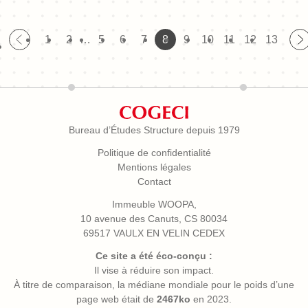
1
2
…
5
6
7
8
9
10
11
12
13
Bureau d’Études Structure depuis 1979
Politique de confidentialité
Mentions légales
Contact
Immeuble WOOPA,
10 avenue des Canuts, CS 80034
69517 VAULX EN VELIN CEDEX
Ce site a été éco-conçu :
Il vise à réduire son impact.
À titre de comparaison, la médiane mondiale pour le poids d’une
page web était de
2467ko
en 2023.