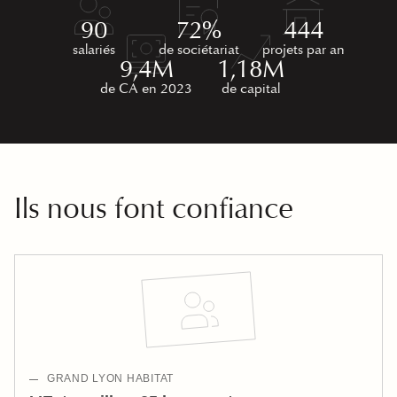
90
72%
444
salariés
de sociétariat
projets par an
9,4M
1,18M
de CA en 2023
de capital
Ils nous font confiance
GRAND LYON HABITAT