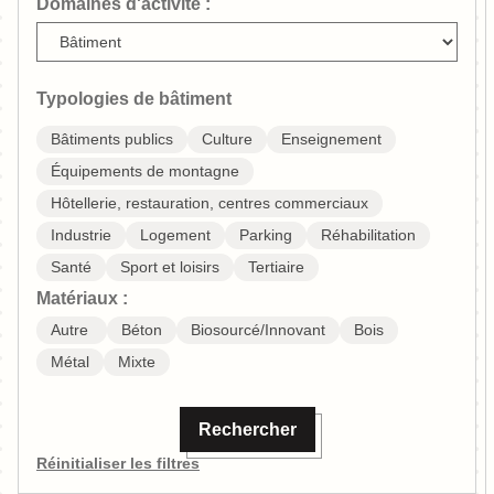
Domaines d'activité :
Typologies de bâtiment
Bâtiments publics
Culture
Enseignement
Équipements de montagne
Hôtellerie, restauration, centres commerciaux
Industrie
Logement
Parking
Réhabilitation
Santé
Sport et loisirs
Tertiaire
Matériaux :
Autre
Béton
Biosourcé/Innovant
Bois
Métal
Mixte
Rechercher
Réinitialiser les filtres